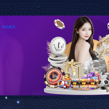
产品中心
新闻中心
浏览量