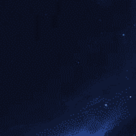
产品标题：
您的单位：
您的姓名：
联系电话：
常用邮箱：
省份：
详细地址：