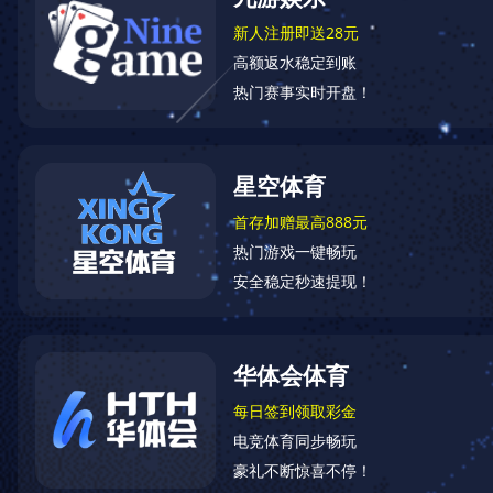
2026-03-04
私有
400-123
留言咨询
或拨打：
产品详情
数显恒温水浴锅采用优质不锈钢内胆，具有加热快
设备。