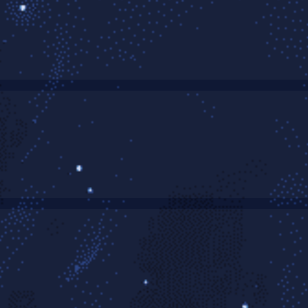
0
-4567
、温度均匀、控温精确等优点，是实验室恒温培养、辅助加热的理想