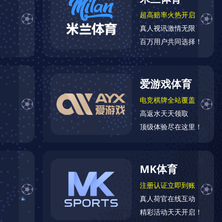
产品分类
Product Categories
分析仪器
气相色谱