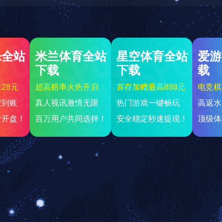
1500W，温度分辨率0.1℃，温度均匀性±1℃。适用于蒸馏、干燥、浓
下一篇
可调式移液器